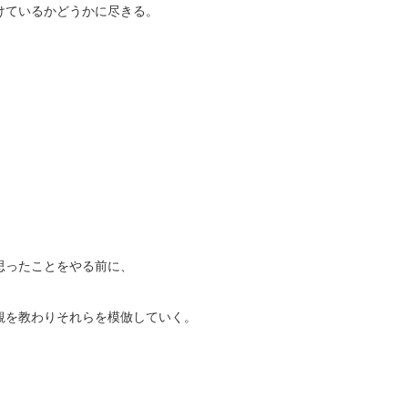
けているかどうかに尽きる。
思ったことをやる前に、
観を教わりそれらを模倣していく。