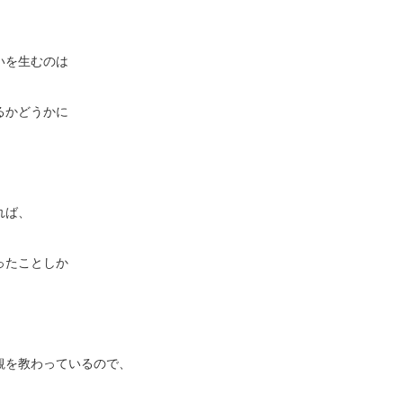
。
いを生むのは
るかどうかに
れば、
ったことしか
観を教わっているので、