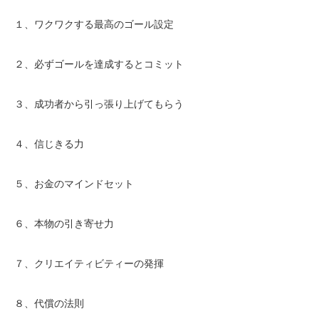
１、ワクワクする最高のゴール設定
２、必ずゴールを達成するとコミット
３、成功者から引っ張り上げてもらう
４、信じきる力
５、お金のマインドセット
６、本物の引き寄せ力
７、クリエイティビティーの発揮
８、代償の法則