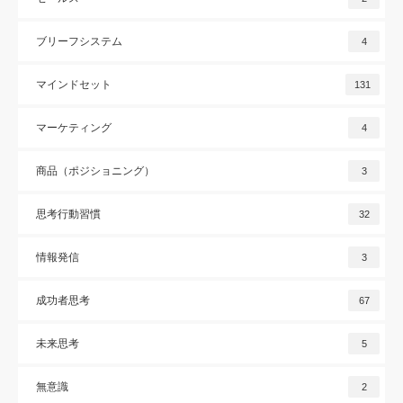
ブリーフシステム
4
マインドセット
131
マーケティング
4
商品（ポジショニング）
3
思考行動習慣
32
情報発信
3
成功者思考
67
未来思考
5
無意識
2