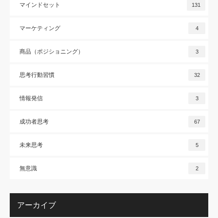
マインドセット
131
マーケティング
4
商品（ポジショニング）
3
思考行動習慣
32
情報発信
3
成功者思考
67
未来思考
5
無意識
2
アーカイブ