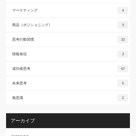
マーケティング
4
商品（ポジショニング）
3
思考行動習慣
32
情報発信
3
成功者思考
67
未来思考
5
無意識
2
アーカイブ