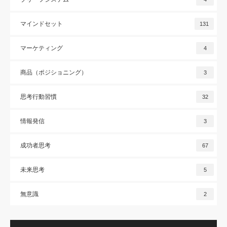
マインドセット
131
マーケティング
4
商品（ポジショニング）
3
思考行動習慣
32
情報発信
3
成功者思考
67
未来思考
5
無意識
2