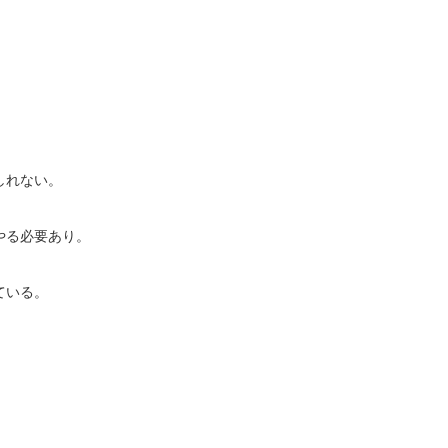
しれない。
やる必要あり。
ている。
、