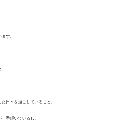
います。
、
と。
した日々を過ごしていること。
が一番輝いているし、