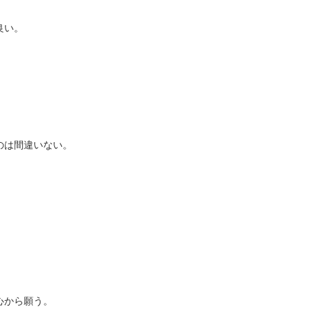
良い。
、
のは間違いない。
心から願う。