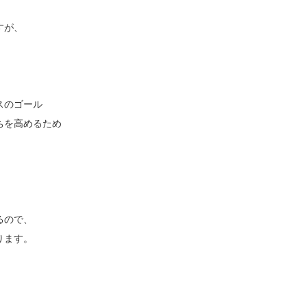
すが、
スのゴール
ちを高めるため
るので、
ります。