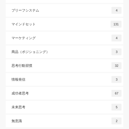
ブリーフシステム
4
マインドセット
131
マーケティング
4
商品（ポジショニング）
3
思考行動習慣
32
情報発信
3
成功者思考
67
未来思考
5
無意識
2