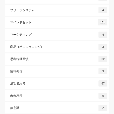
ブリーフシステム
4
マインドセット
131
マーケティング
4
商品（ポジショニング）
3
思考行動習慣
32
情報発信
3
成功者思考
67
未来思考
5
無意識
2