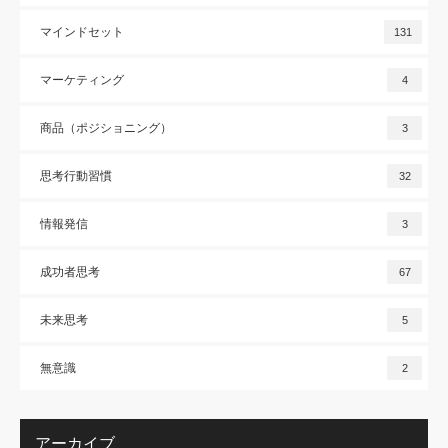
マインドセット
131
マーケティング
4
商品（ポジショニング）
3
思考行動習慣
32
情報発信
3
成功者思考
67
未来思考
5
無意識
2
アーカイブ