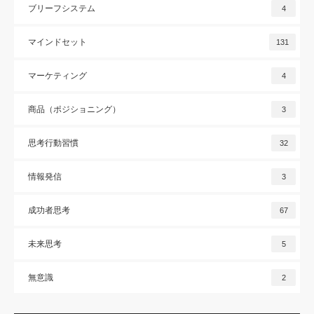
ブリーフシステム
4
マインドセット
131
マーケティング
4
商品（ポジショニング）
3
思考行動習慣
32
情報発信
3
成功者思考
67
未来思考
5
無意識
2