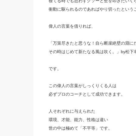
寝てる時でも思わずクソーと壁を叩きたいく
衝動に駆られるのであればやり切ったという
偉人の言葉を借りれば、
「万策尽きたと思うな！自ら断崖絶壁の淵に
その時はじめて新たなる風は吹く。」by松下
です。
この偉人の言葉がしっくりくる人は
必ずプロのコーチとして成功できます。
人それぞれに与えられた
環境、才能、能力、性格は違い
世の中は極めて「不平等」です。