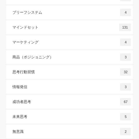
ブリーフシステム
4
マインドセット
131
マーケティング
4
商品（ポジショニング）
3
思考行動習慣
32
情報発信
3
成功者思考
67
未来思考
5
無意識
2