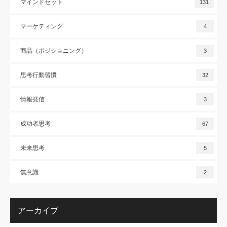
マインドセット
131
マーケティング
4
商品（ポジショニング）
3
思考行動習慣
32
情報発信
3
成功者思考
67
未来思考
5
無意識
2
アーカイブ